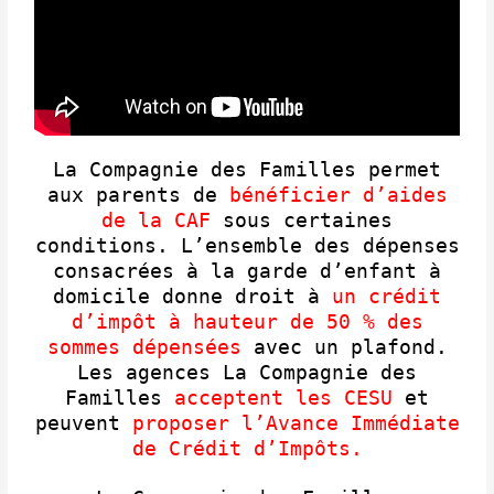
La Compagnie des Familles permet
aux parents de
bénéficier d’aides
de la CAF
sous certaines
conditions. L’ensemble des dépenses
consacrées à la garde d’enfant à
domicile donne droit à
un crédit
d’impôt à hauteur de 50 % des
sommes dépensées
avec un plafond.
Les agences La Compagnie des
Familles
acceptent les CESU
et
peuvent
proposer l’Avance Immédiate
de Crédit d’Impôts.