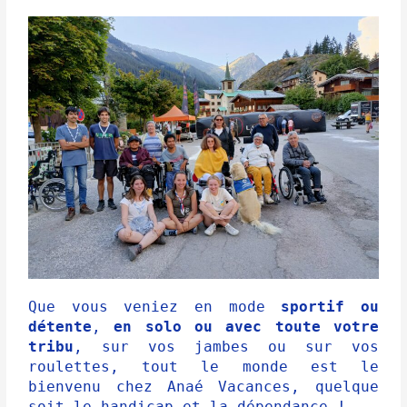
Que vous veniez en mode
sportif ou
détente
,
en solo ou avec toute votre
tribu
, sur vos jambes ou sur vos
roulettes, tout le monde est le
bienvenu chez Anaé Vacances, quelque
soit le handicap et la dépendance !