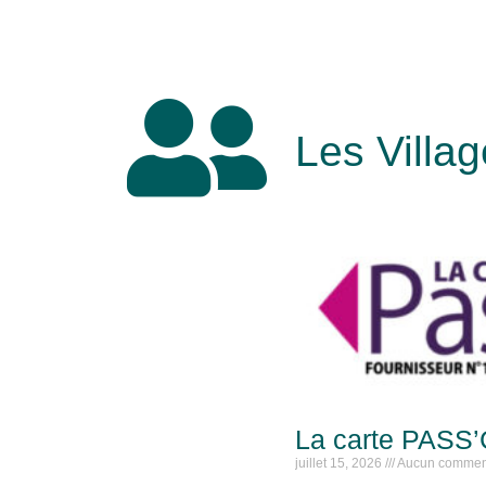
Les Villag
La carte PASS’C
juillet 15, 2026
Aucun commen