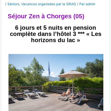
/
Séniors
,
Vacances organisées par la SRIAS
/ Par
admin
Séjour Zen à Chorges (05)
6 jours et 5 nuits en pension
complète
dans l’hôtel 3 *** « Les
horizons du lac »